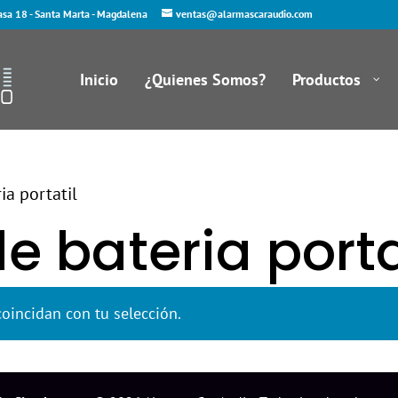
asa 18 - Santa Marta - Magdalena
ventas@alarmascaraudio.com
Inicio
¿Quienes Somos?
Productos
ia portatil
de bateria porta
oincidan con tu selección.