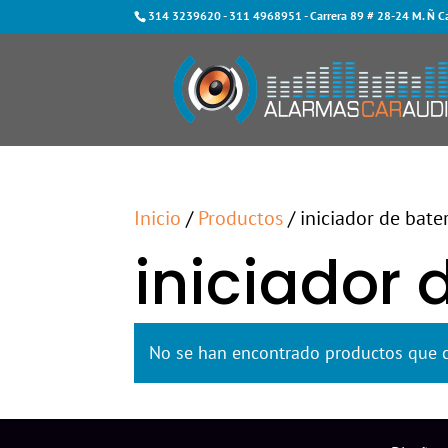
314 3239620
-
311 4968951
- Carrera 89 # 28-24 M. Ñ C
Inicio
/
Productos
/ iniciador de bater
iniciador 
No se han encontrado productos que c