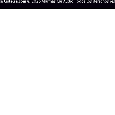
de
Cistelsa.com
©
2026
Alarmas Car Audio. Todos los derechos re