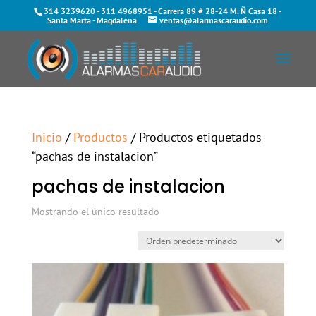
314 3239620
-
311 4968951
- Carrera 89 # 28-24 M. Ñ Casa 18 -
Santa Marta - Magdalena
ventas@alarmascaraudio.com
Inicio
/
Productos
/ Productos etiquetados
“pachas de instalacion”
pachas de instalacion
Mostrando el único resultado