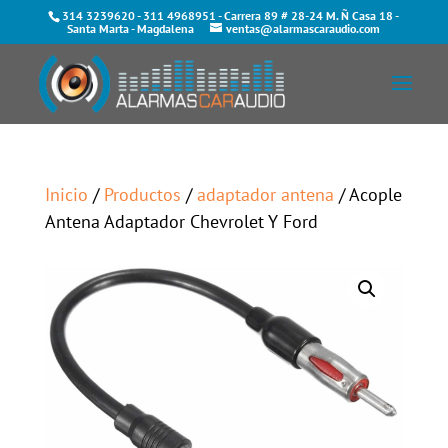
314 3239620
-
311 4968951
- Carrera 89 # 28-24 M. Ñ Casa 18 -
Santa Marta - Magdalena
ventas@alarmascaraudio.com
Inicio
/
Productos
/
adaptador antena
/ Acople
Antena Adaptador Chevrolet Y Ford