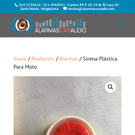
314 3239620
-
311 4968951
- Carrera 89 # 28-24 M. Ñ Casa 18 -
Santa Marta - Magdalena
ventas@alarmascaraudio.com
Inicio
/
Productos
/
Alarmas
/ Sirena Plástica
Para Moto