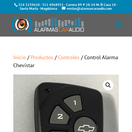
314 3239620
-
311 4968951
- Carrera 89 # 28-24 M. Ñ Casa 18 -
Santa Marta - Magdalena
ventas@alarmascaraudio.com
Inicio
/
Productos
/
Controles
/ Control Alarma
Chevistar