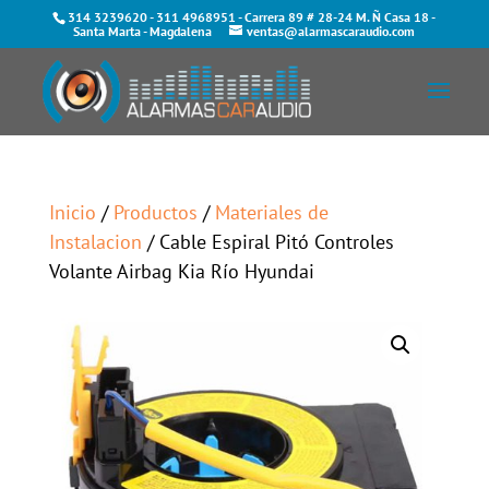
314 3239620
-
311 4968951
- Carrera 89 # 28-24 M. Ñ Casa 18 -
Santa Marta - Magdalena
ventas@alarmascaraudio.com
Inicio
/
Productos
/
Materiales de
Instalacion
/ Cable Espiral Pitó Controles
Volante Airbag Kia Río Hyundai