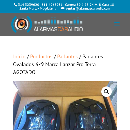
314 3239620
-
311 4968951
- Carrera 89 # 28-24 M. Ñ Casa 18 -
Santa Marta - Magdalena
ventas@alarmascaraudio.com
Inicio
/
Productos
/
Parlantes
/ Parlantes
Ovalados 6×9 Marca Lanzar Pro Terra
AGOTADO