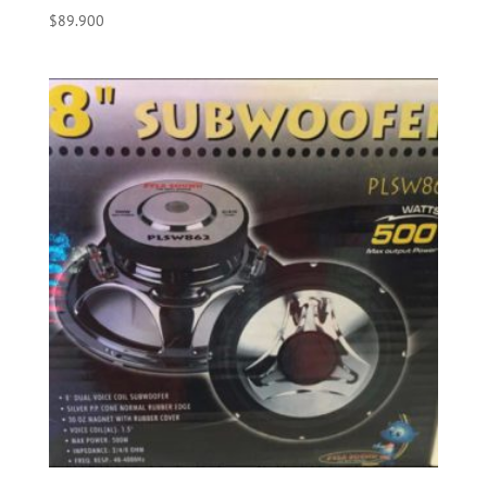
$
89.900