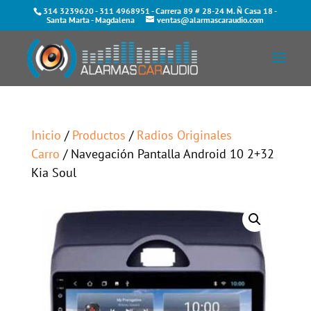
314 3239620
-
311 4968951
- Carrera 89 # 28-24 M. Ñ Casa 18 -
Santa Marta - Magdalena
ventas@alarmascaraudio.com
Inicio
/
Productos
/
Radios Originales
Carro
/ Navegación Pantalla Android 10 2+32
Kia Soul