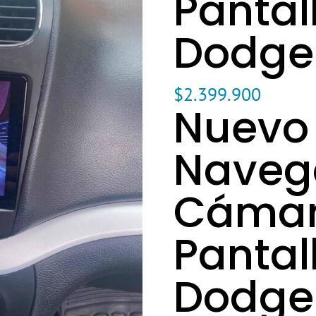
Pantal
Dodge
$
2.399.900
Nuevo
Naveg
Cámar
Pantal
Dodge