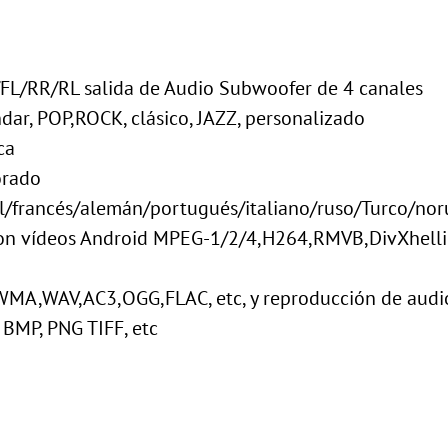
/RR/RL salida de Audio Subwoofer de 4 canales
r, POP,ROCK, clásico, JAZZ, personalizado
ca
orado
l/francés/alemán/portugués/italiano/ruso/Turco/no
on vídeos Android MPEG-1/2/4,H264,RMVB,DivXhellip
MA,WAV,AC3,OGG,FLAC, etc, y reproducción de audio
BMP, PNG TIFF, etc