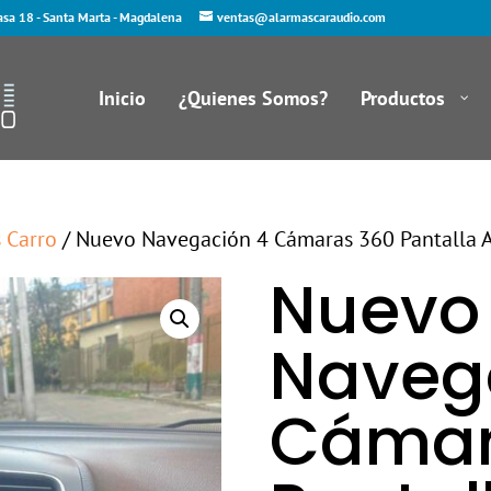
asa 18 - Santa Marta - Magdalena
ventas@alarmascaraudio.com
Inicio
¿Quienes Somos?
Productos
s Carro
/ Nuevo Navegación 4 Cámaras 360 Pantalla 
Nuevo
Naveg
Cámar