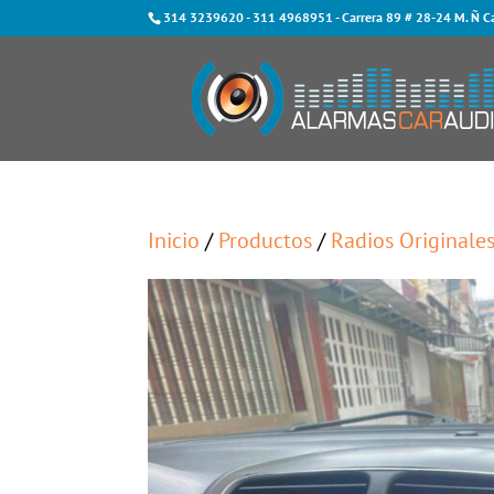
314 3239620
-
311 4968951
- Carrera 89 # 28-24 M. Ñ C
Inicio
/
Productos
/
Radios Originale