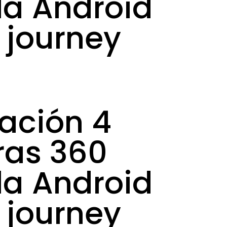
la Android
 journey
ación 4
as 360
la Android
 journey