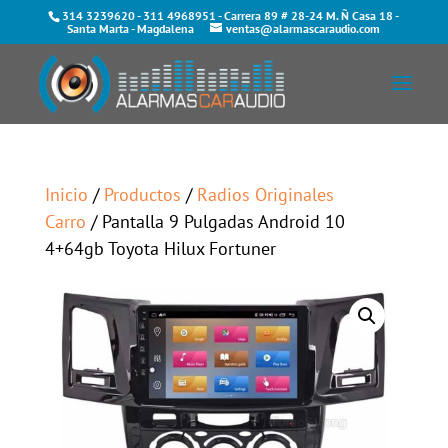
314 3239620
-
311 4968951
- Carrera 89 # 28-24 M. Ñ Casa 18 -
Santa Marta - Magdalena
ventas@alarmascaraudio.com
Inicio
/
Productos
/
Radios Originales
Carro
/ Pantalla 9 Pulgadas Android 10
4+64gb Toyota Hilux Fortuner