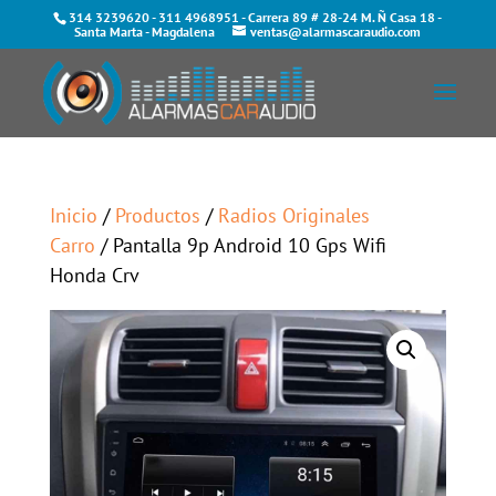
314 3239620
-
311 4968951
- Carrera 89 # 28-24 M. Ñ Casa 18 -
Santa Marta - Magdalena
ventas@alarmascaraudio.com
Inicio
/
Productos
/
Radios Originales
Carro
/ Pantalla 9p Android 10 Gps Wifi
Honda Crv