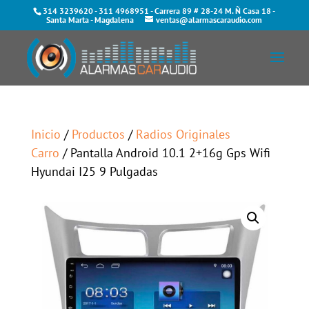
314 3239620
-
311 4968951
- Carrera 89 # 28-24 M. Ñ Casa 18 -
Santa Marta - Magdalena
ventas@alarmascaraudio.com
Inicio
/
Productos
/
Radios Originales
Carro
/ Pantalla Android 10.1 2+16g Gps Wifi
Hyundai I25 9 Pulgadas