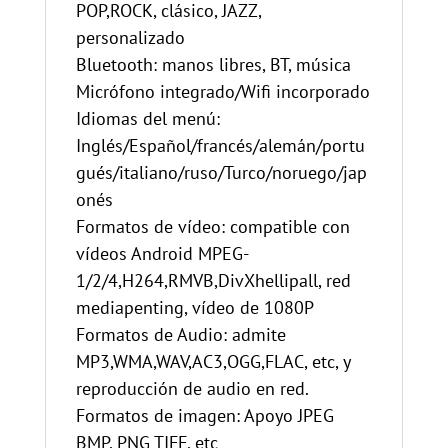
POP,ROCK, clásico, JAZZ,
personalizado
Bluetooth: manos libres, BT, música
Micrófono integrado/Wifi incorporado
Idiomas del menú:
Inglés/Español/francés/alemán/portu
gués/italiano/ruso/Turco/noruego/jap
onés
Formatos de vídeo: compatible con
vídeos Android MPEG-
1/2/4,H264,RMVB,DivXhellipall, red
mediapenting, vídeo de 1080P
Formatos de Audio: admite
MP3,WMA,WAV,AC3,OGG,FLAC, etc, y
reproducción de audio en red.
Formatos de imagen: Apoyo JPEG
BMP, PNG TIFF, etc