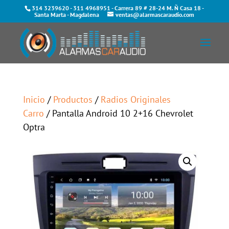
314 3239620
-
311 4968951
- Carrera 89 # 28-24 M. Ñ Casa 18 -
Santa Marta - Magdalena
ventas@alarmascaraudio.com
Inicio
/
Productos
/
Radios Originales
Carro
/ Pantalla Android 10 2+16 Chevrolet
Optra