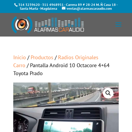
314 3239620
-
311 4968951
- Carrera 89 # 28-24 M. Ñ Casa 18 -
Santa Marta - Magdalena
ventas@alarmascaraudio.com
Inicio
/
Productos
/
Radios Originales
Carro
/ Pantalla Android 10 Octacore 4+64
Toyota Prado