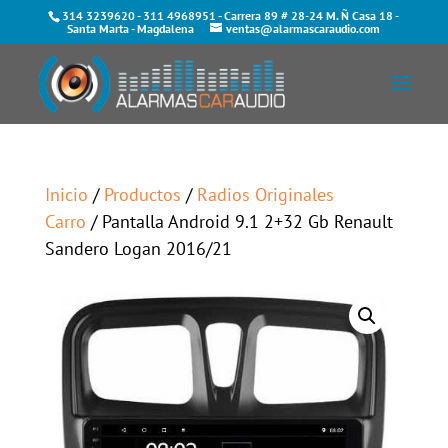
314 3239620
-
311 4968951
- Carrera 89 # 28-24 M. Ñ Casa 18 -
Santa Marta - Magdalena
ventas@alarmascaraudio.com
Inicio
/
Productos
/
Radios Originales
Carro
/ Pantalla Android 9.1 2+32 Gb Renault
Sandero Logan 2016/21