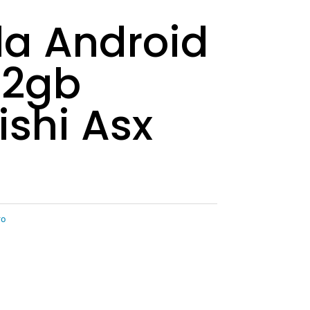
la Android
32gb
ishi Asx
ro