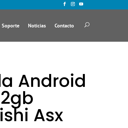
Soporte
Noticias
Contacto
la Android
32gb
ishi Asx