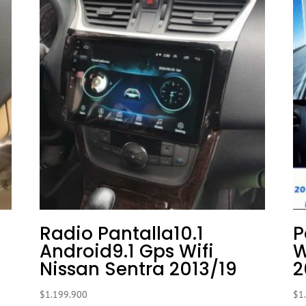
Radio Pantalla10.1
P
Android9.1 Gps Wifi
W
Nissan Sentra 2013/19
2
$
1.199.900
$
1