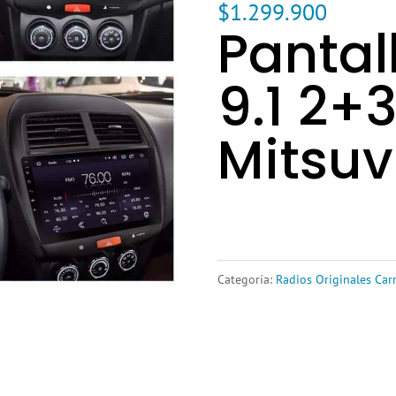
$
1.299.900
Pantal
9.1 2+
Mitsuv
Categoría:
Radios Originales Car