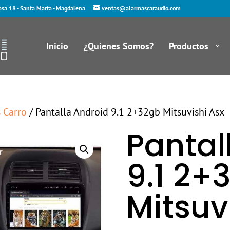
asa 18 - Santa Marta - Magdalena
ventas@alarmascaraudio.com
Inicio
¿Quienes Somos?
Productos
s Carro
/ Pantalla Android 9.1 2+32gb Mitsuvishi Asx
Pantal
9.1 2+
Mitsuv