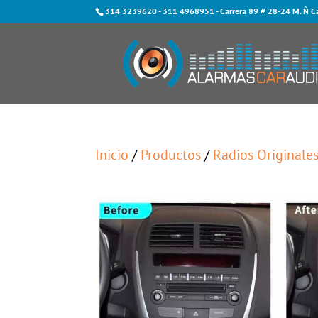
314 3239620
-
311 4968951
- Carrera 89 # 28-24 M. Ñ C
Inicio
/
Productos
/
Radios Originale