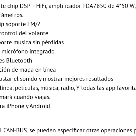
e chip DSP + HiFi, amplificador TDA7850 de 4*50 W,
rámetros.
ip soporte FM/?
control del volante
porte música sin pérdidas
, micrófono integrado
res Bluetooth
ción de mapa en línea
ustar el sonido y mostrar mejores resultados
ínea, películas, música, radio, Y todas las app favorit
imará cuando viajas.
ara iPhone y Android
el CAN-BUS, se pueden especificar otras operaciones 