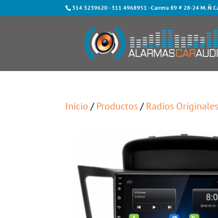
314 3239620
-
311 4968951
- Carrera 89 # 28-24 M. Ñ C
Inicio
/
Productos
/
Radios Originale