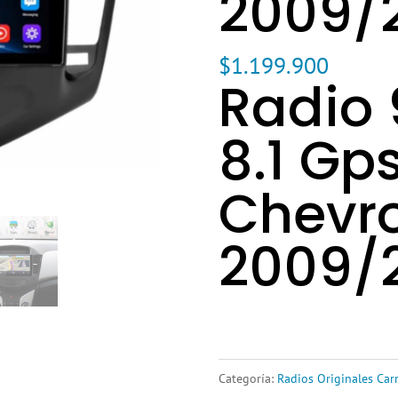
2009/
$
1.199.900
Radio 
8.1 Gps
Chevro
2009/
Categoría:
Radios Originales Car