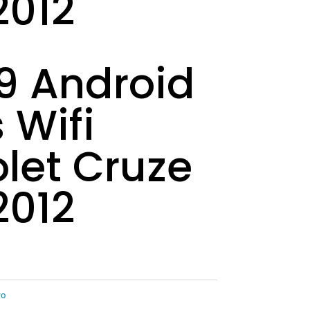
2012
9 Android
 Wifi
let Cruze
2012
ro