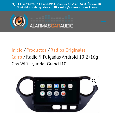
314 3239620
-
311 4968951
- Carrera 89 # 28-24 M. Ñ Casa 18 -
Santa Marta - Magdalena
ventas@alarmascaraudio.com
Inicio
/
Productos
/
Radios Originales
Carro
/ Radio 9 Pulgadas Android 10 2+16g
Gps Wifi Hyundai Grand I10