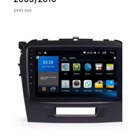
$
999.900