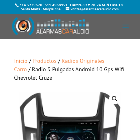
314 3239620
-
311 4968951
- Carrera 89 # 28-24 M. Ñ Casa 18 -
Santa Marta - Magdalena
ventas@alarmascaraudio.com
Inicio
/
Productos
/
Radios Originales
Carro
/ Radio 9 Pulgadas Android 10 Gps Wifi
Chevrolet Cruze