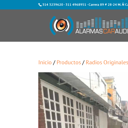
314 3239620
-
311 4968951
- Carrera 89 # 28-24 M. Ñ C
Inicio
/
Productos
/
Radios Originale