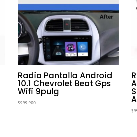
Radio Pantalla Android
R
10.1 Chevrolet Beat Gps
A
Wifi 9pulg
S
A
$
999.900
$
9