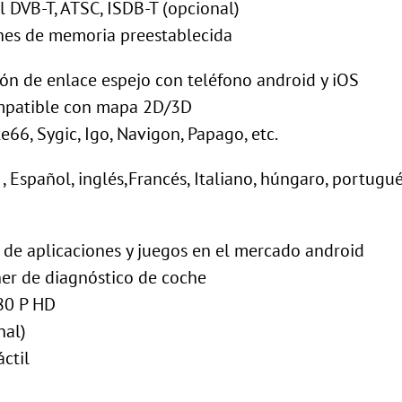
l DVB-T, ATSC, ISDB-T (opcional)
nes de memoria preestablecida
ón de enlace espejo con teléfono android y iOS
mpatible con mapa 2D/3D
66, Sygic, Igo, Navigon, Papago, etc.
 Español, inglés,Francés, Italiano, húngaro, portugués
 de aplicaciones y juegos en el mercado android
er de diagnóstico de coche
80 P HD
nal)
ctil