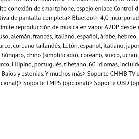
ite conexión de smartphone, espejo enlace Control d
itiva de pantalla completa> Bluetooth 4,0 incorporad
admite reproducción de música en vapor A2DP desde e
so, alemán, francés, italiano, español, árabe, hebreo,
rco, coreano tailandés, Letón, español, italiano, japo
, húngaro, chino (simplificado), coreano, sueco, ucrani
rco, Filipino, portugués, tibetano, 60 idiomas, incluid
es Bajos y estonias. Y muchos más> Soporte CMMB TV d
cional)> Soporte TMPS (opcional)> Soporte OBD (op