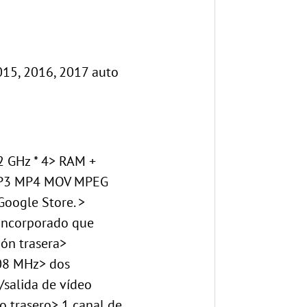
015, 2016, 2017 auto
32 GHz * 4> RAM +
MP3 MP4 MOV MPEG
oogle Store. >
 incorporado que
ión trasera>
108 MHz> dos
/salida de vídeo
o trasero> 1 canal de