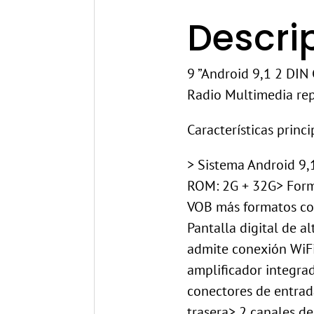
Descri
9 ”Android 9,1 2 DIN
Radio Multimedia rep
Características princi
> Sistema Android 9,
ROM: 2G + 32G> For
VOB más formatos com
Pantalla digital de 
admite conexión WiFi
amplificador integra
conectores de entrad
trasera> 2 canales de