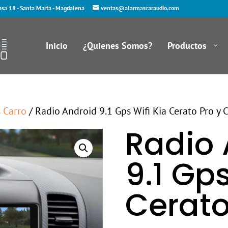
asa 18 - Santa Marta - Magdalena
ventas@alarmascaraudio.com
Inicio
¿Quienes Somos?
Productos
s Carro
/ Radio Android 9.1 Gps Wifi Kia Cerato Pro y 
Radio 
9.1 Gps
Cerato