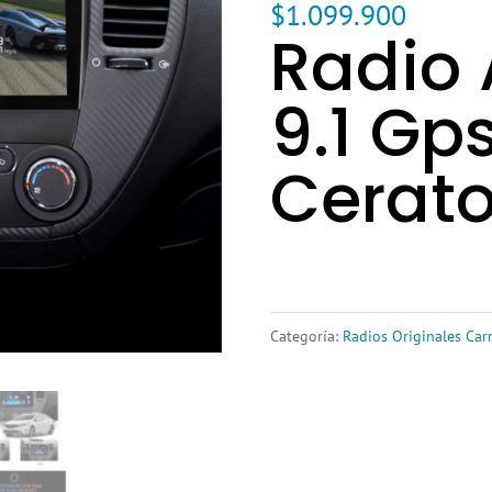
$
1.099.900
Radio 
9.1 Gps
Cerato
Categoría:
Radios Originales Car