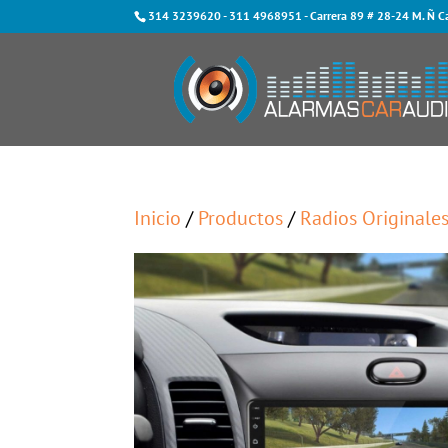
314 3239620
-
311 4968951
- Carrera 89 # 28-24 M. Ñ C
Inicio
/
Productos
/
Radios Originale