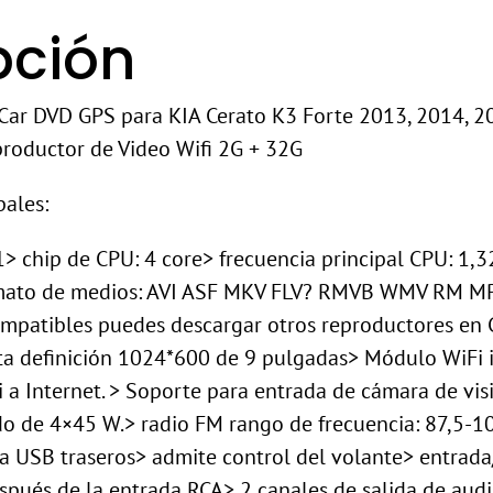
pción
 Car DVD GPS para KIA Cerato K3 Forte 2013, 2014, 2
roductor de Video Wifi 2G + 32G
pales:
1> chip de CPU: 4 core> frecuencia principal CPU: 1,
mato de medios: AVI ASF MKV FLV? RMVB WMV RM 
patibles puedes descargar otros reproductores en G
alta definición 1024*600 de 9 pulgadas> Módulo WiFi
 a Internet. > Soporte para entrada de cámara de vis
do de 4×45 W.> radio FM rango de frecuencia: 87,5-
a USB traseros> admite control del volante> entrada
spués de la entrada RCA> 2 canales de salida de audi