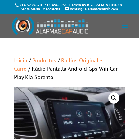
314 3239620
-
311 4968951
- Carrera 89 # 28-24 M. Ñ Casa 18 -
Santa Marta - Magdalena
ventas@alarmascaraudio.com
Inicio
/
Productos
/
Radios Originales
Carro
/ Rádio Pantalla Android Gps Wifi Car
Play Kia Sorento