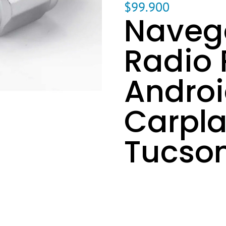
$
99.900
Naveg
Radio 
Androi
Carpla
Tucso