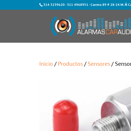
314 3239620
-
311 4968951
- Carrera 89 # 28-24 M. Ñ C
Inicio
/
Productos
/
Sensores
/ Senso