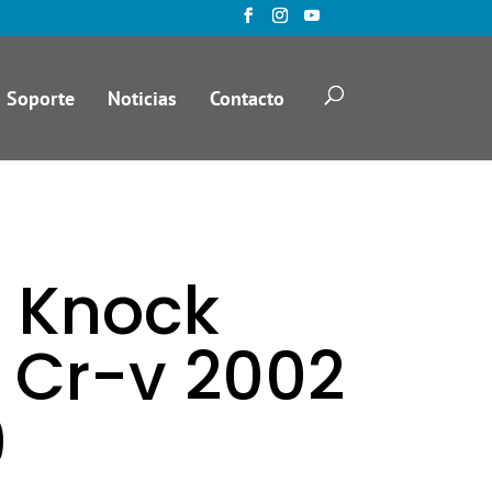
Soporte
Noticias
Contacto
 Knock
 Cr-v 2002
9