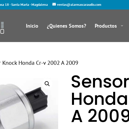
asa 18 - Santa Marta - Magdalena
ventas@alarmascaraudio.com
Inicio
¿Quienes Somos?
Productos
r Knock Honda Cr-v 2002 A 2009
Sensor
Honda
A 200