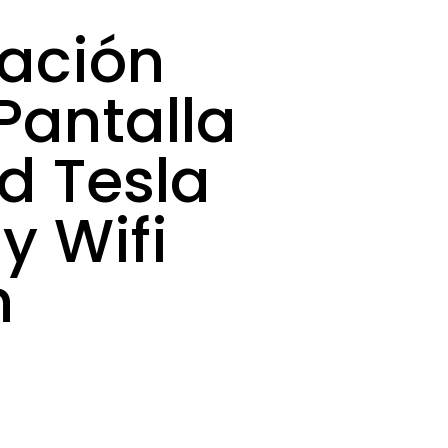
ación
Pantalla
d Tesla
y Wifi
n