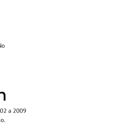
No
n
002 a 2009
do.