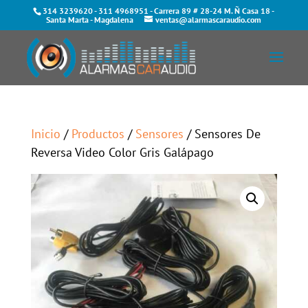
314 3239620
-
311 4968951
- Carrera 89 # 28-24 M. Ñ Casa 18 -
Santa Marta - Magdalena
ventas@alarmascaraudio.com
Inicio
/
Productos
/
Sensores
/ Sensores De
Reversa Video Color Gris Galápago